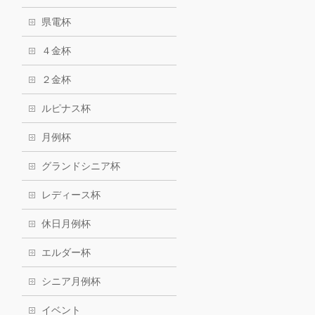
県電杯
４金杯
２金杯
ルピナス杯
月例杯
グランドシニア杯
レディース杯
休日月例杯
エルダー杯
シニア月例杯
イベント