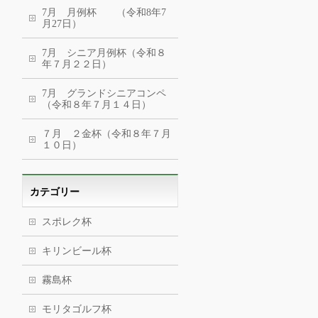
7月 月例杯 （令和8年7
月27日）
7月 シニア月例杯（令和８
年７月２２日）
7月 グランドシニアコンペ
（令和８年７月１４日）
７月 ２金杯（令和８年７月
１０日）
カテゴリー
スポレク杯
キリンビール杯
霧島杯
モリタゴルフ杯