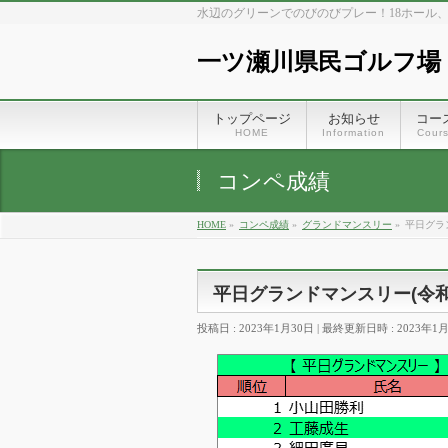
水辺のグリーンでのびのびプレー！18ホール
一ツ瀬川県民ゴルフ場
トップページ
お知らせ
コー
HOME
Information
Cour
コンペ成績
HOME
»
コンペ成績
»
グランドマンスリー
»
平日グラン
平日グランドマンスリー(令和5
投稿日 : 2023年1月30日
最終更新日時 : 2023年1