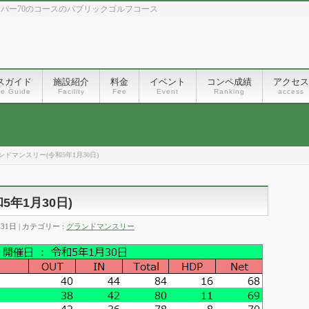
、パー70のコースのパブリックゴルフコース
スガイド
施設紹介
料金
イベント
コンペ成績
アクセス
se Guide
Facility
Fee
Event
Ranking
access
ドマンスリー(令和5年1月30日)
年1月30日)
月31日
カテゴリー :
グランドマンスリー