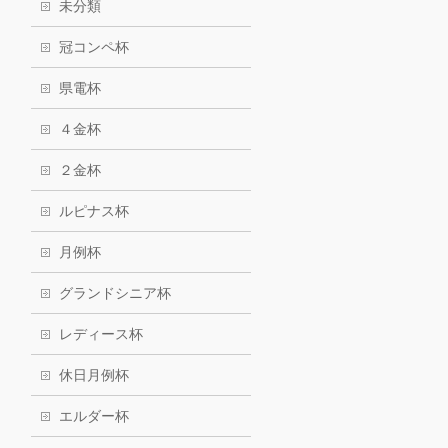
未分類
冠コンペ杯
県電杯
４金杯
２金杯
ルピナス杯
月例杯
グランドシニア杯
レディース杯
休日月例杯
エルダー杯