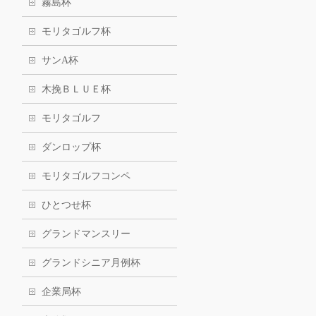
霧島杯
モリタゴルフ杯
サンA杯
木挽ＢＬＵＥ杯
モリタゴルフ
ダンロップ杯
モリタゴルフコンペ
ひとつせ杯
グランドマンスリー
グランドシニア月例杯
企業局杯