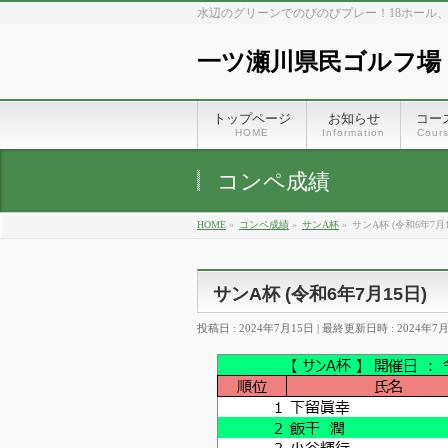
水辺のグリーンでのびのびプレー！18ホール
一ツ瀬川県民ゴルフ場
トップページ
お知らせ
コー
HOME
Information
Cour
コンペ成績
HOME
»
コンペ成績
»
サンA杯
»
サンA杯 (令和6年7月1
サンA杯 (令和6年7月15日)
投稿日 : 2024年7月15日
最終更新日時 : 2024年7