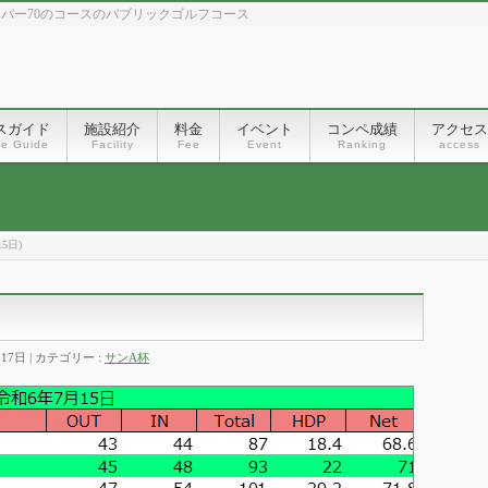
、パー70のコースのパブリックゴルフコース
スガイド
施設紹介
料金
イベント
コンペ成績
アクセス
se Guide
Facility
Fee
Event
Ranking
access
5日)
月17日
カテゴリー :
サンA杯