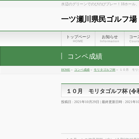
水辺のグリーンでのびのびプレー！18ホール
一ツ瀬川県民ゴルフ場
トップページ
お知らせ
コー
HOME
Information
Cour
コンペ成績
HOME
»
コンペ成績
»
モリタゴルフ杯
»
１０月 モリタ
１０月 モリタゴルフ杯 (令和
投稿日 : 2021年10月29日
最終更新日時 : 2021年1