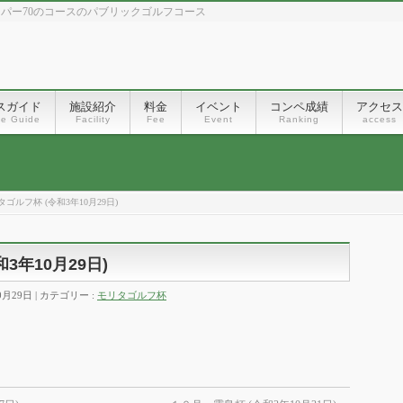
、パー70のコースのパブリックゴルフコース
スガイド
施設紹介
料金
イベント
コンペ成績
アクセス
se Guide
Facility
Fee
Event
Ranking
access
ゴルフ杯 (令和3年10月29日)
3年10月29日)
0月29日
カテゴリー :
モリタゴルフ杯