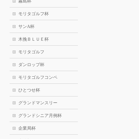
霧島杯
モリタゴルフ杯
サンA杯
木挽ＢＬＵＥ杯
モリタゴルフ
ダンロップ杯
モリタゴルフコンペ
ひとつせ杯
グランドマンスリー
グランドシニア月例杯
企業局杯