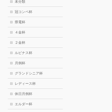
未分類
冠コンペ杯
県電杯
４金杯
２金杯
ルピナス杯
月例杯
グランドシニア杯
レディース杯
休日月例杯
エルダー杯