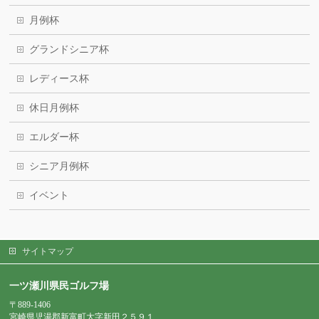
月例杯
グランドシニア杯
レディース杯
休日月例杯
エルダー杯
シニア月例杯
イベント
サイトマップ
一ツ瀬川県民ゴルフ場
〒889-1406
宮崎県児湯郡新富町大字新田２５９１