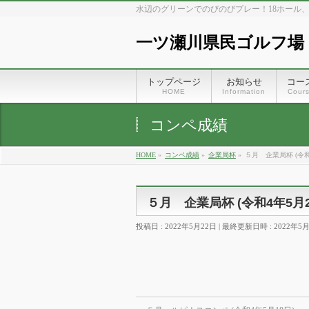
水辺のグリーンでのびのびプレー！18ホール
一ツ瀬川県民ゴルフ場
トップページ
お知らせ
コー
HOME
Information
Cour
コンペ成績
HOME
»
コンペ成績
»
企業局杯
»
５月 企業局杯 (令和
５月 企業局杯 (令和4年5月2
投稿日 : 2022年5月22日
最終更新日時 : 2022年5