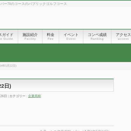
、パー70のコースのパブリックゴルフコース
スガイド
施設紹介
料金
イベント
コンペ成績
アクセス
se Guide
Facility
Fee
Event
Ranking
access
4年5月22日)
2日)
月26日
カテゴリー :
企業局杯