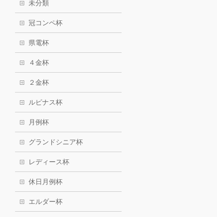
未分類
冠コンペ杯
県電杯
４金杯
２金杯
ルピナス杯
月例杯
グランドシニア杯
レディース杯
休日月例杯
エルダー杯