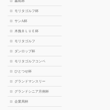
霧島杯
モリタゴルフ杯
サンA杯
木挽ＢＬＵＥ杯
モリタゴルフ
ダンロップ杯
モリタゴルフコンペ
ひとつせ杯
グランドマンスリー
グランドシニア月例杯
企業局杯