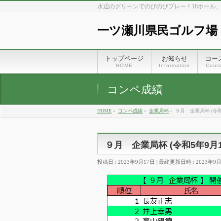
水辺のグリーンでのびのびプレー！18ホール
一ツ瀬川県民ゴルフ場
トップページ
お知らせ
コー
HOME
Information
Cour
コンペ成績
HOME
»
コンペ成績
»
企業局杯
»
９月 企業局杯 (令和5
９月 企業局杯 (令和5年9月1
投稿日 : 2023年9月17日
最終更新日時 : 2023年9