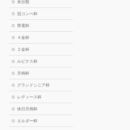
未分類
冠コンペ杯
県電杯
４金杯
２金杯
ルピナス杯
月例杯
グランドシニア杯
レディース杯
休日月例杯
エルダー杯