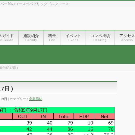
、パー70のコースのパブリックゴルフコース
スガイド
施設紹介
料金
イベント
コンペ成績
アクセス
se Guide
Facility
Fee
Event
Ranking
access
年9月17日 )
7日 )
月19日
カテゴリー :
企業局杯