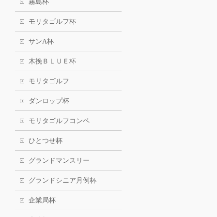
霧島杯
モリタゴルフ杯
サンA杯
木挽ＢＬＵＥ杯
モリタゴルフ
ダンロップ杯
モリタゴルフコンペ
ひとつせ杯
グランドマンスリー
グランドシニア月例杯
企業局杯