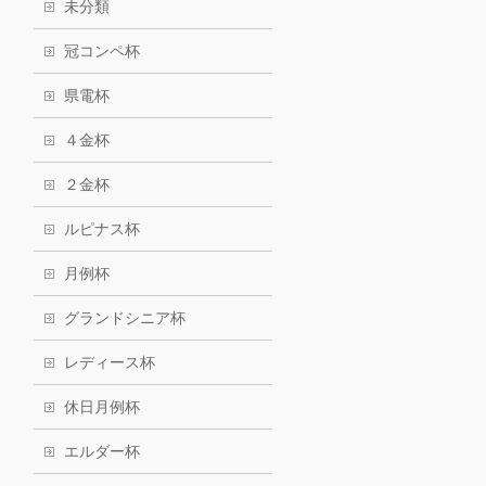
未分類
冠コンペ杯
県電杯
４金杯
２金杯
ルピナス杯
月例杯
グランドシニア杯
レディース杯
休日月例杯
エルダー杯