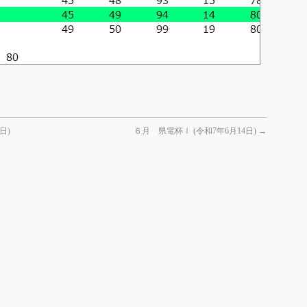
日)
６月 県電杯Ⅰ (令和7年6月14日)
→