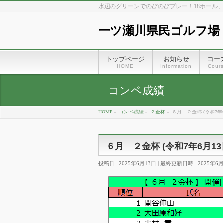
水辺のグリーンでのびのびプレー！18ホール
一ツ瀬川県民ゴルフ場
トップページ
お知らせ
コー
HOME
Information
Cour
コンペ成績
HOME
»
コンペ成績
»
２金杯
»
６月 ２金杯 (令和7年6
６月 ２金杯 (令和7年6月13
投稿日 : 2025年6月13日
最終更新日時 : 2025年6