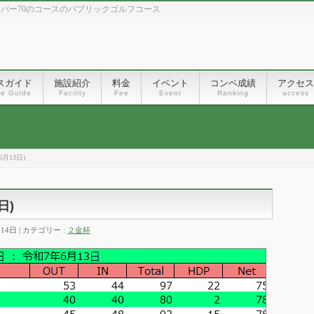
、パー70のコースのパブリックゴルフコース
スガイド
施設紹介
料金
イベント
コンペ成績
アクセス
se Guide
Facility
Fee
Event
Ranking
access
月13日)
日)
月14日
カテゴリー :
２金杯