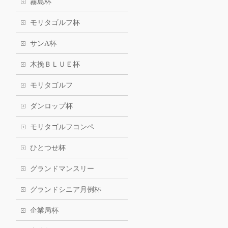
霧島杯
モリタゴルフ杯
サンA杯
木挽ＢＬＵＥ杯
モリタゴルフ
ダンロップ杯
モリタゴルフコンペ
ひとつせ杯
グランドマンスリー
グランドシニア月例杯
企業局杯