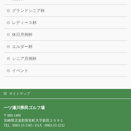
グランドシニア杯
レディース杯
休日月例杯
エルダー杯
シニア月例杯
イベント
サイトマップ
一ツ瀬川県民ゴルフ場
〒889-1406
宮崎県児湯郡新富町大字新田２５９１
TEL : 0983-
33-5585 / FAX : 0983-33-3232