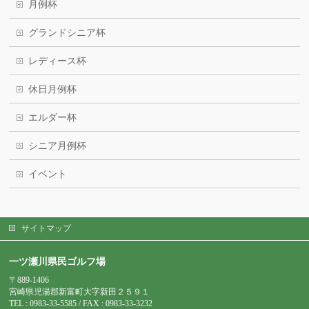
月例杯
グランドシニア杯
レディース杯
休日月例杯
エルダー杯
シニア月例杯
イベント
サイトマップ
一ツ瀬川県民ゴルフ場
〒889-1406
宮崎県児湯郡新富町大字新田２５９１
TEL : 0983-
33-5585 / FAX : 0983-33-3232