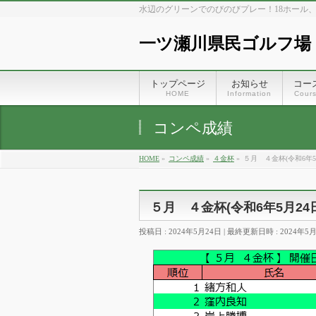
水辺のグリーンでのびのびプレー！18ホール
一ツ瀬川県民ゴルフ場
トップページ
お知らせ
コー
HOME
Information
Cour
コンペ成績
HOME
»
コンペ成績
»
４金杯
»
５月 ４金杯(令和6年5
５月 ４金杯(令和6年5月24
投稿日 : 2024年5月24日
最終更新日時 : 2024年5