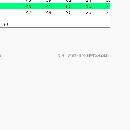
)
５月 県電杯Ⅱ(令和6年5月25日)
→