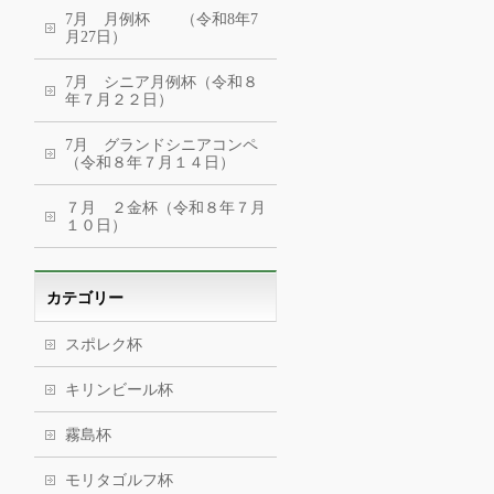
7月 月例杯 （令和8年7
月27日）
7月 シニア月例杯（令和８
年７月２２日）
7月 グランドシニアコンペ
（令和８年７月１４日）
７月 ２金杯（令和８年７月
１０日）
カテゴリー
スポレク杯
キリンビール杯
霧島杯
モリタゴルフ杯