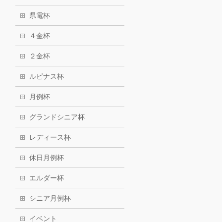
県電杯
４金杯
２金杯
ルピナス杯
月例杯
グランドシニア杯
レディース杯
休日月例杯
エルダー杯
シニア月例杯
イベント