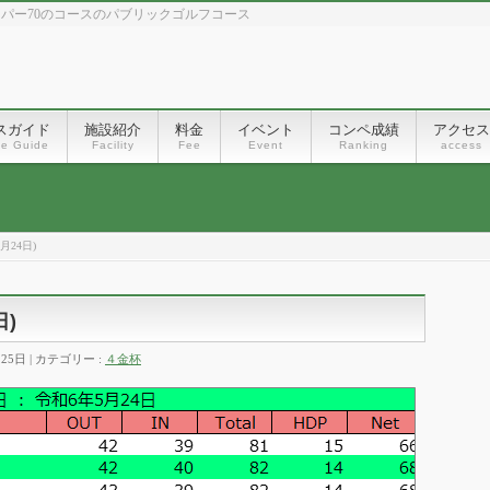
、パー70のコースのパブリックゴルフコース
スガイド
施設紹介
料金
イベント
コンペ成績
アクセス
se Guide
Facility
Fee
Event
Ranking
access
月24日)
日)
月25日
カテゴリー :
４金杯