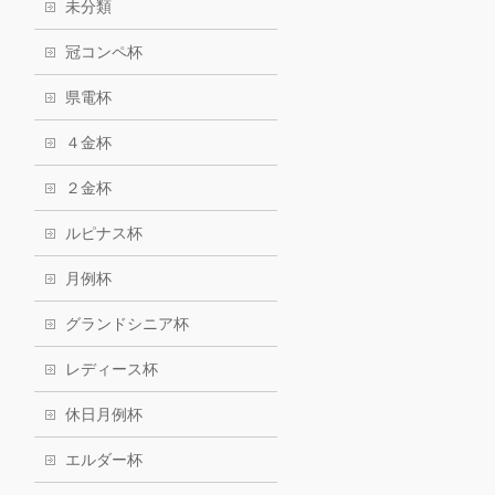
未分類
冠コンペ杯
県電杯
４金杯
２金杯
ルピナス杯
月例杯
グランドシニア杯
レディース杯
休日月例杯
エルダー杯