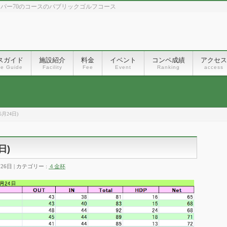
、パー70のコースのパブリックゴルフコース
スガイド
施設紹介
料金
イベント
コンペ成績
アクセス
se Guide
Facility
Fee
Event
Ranking
access
月24日)
日)
月26日
カテゴリー :
４金杯