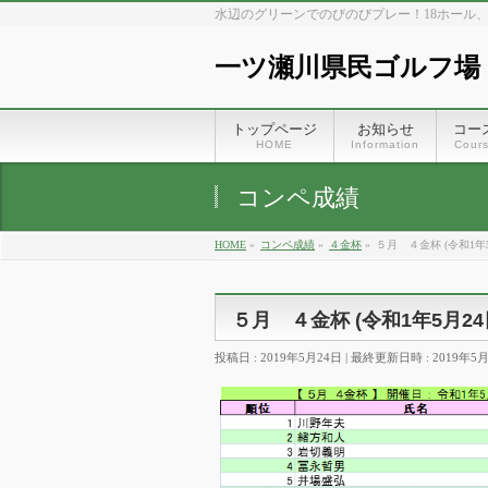
水辺のグリーンでのびのびプレー！18ホール
一ツ瀬川県民ゴルフ場
トップページ
お知らせ
コー
HOME
Information
Cour
コンペ成績
HOME
»
コンペ成績
»
４金杯
»
５月 ４金杯 (令和1年5
５月 ４金杯 (令和1年5月24
投稿日 : 2019年5月24日
最終更新日時 : 2019年5