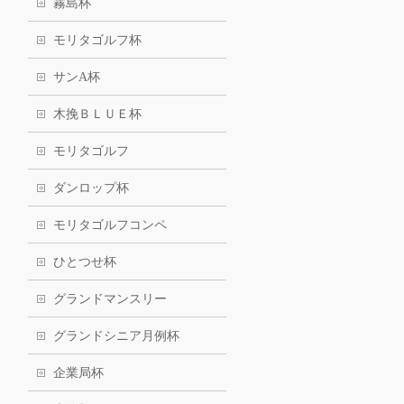
霧島杯
モリタゴルフ杯
サンA杯
木挽ＢＬＵＥ杯
モリタゴルフ
ダンロップ杯
モリタゴルフコンペ
ひとつせ杯
グランドマンスリー
グランドシニア月例杯
企業局杯