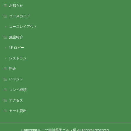
お知らせ
コースガイド
コースレイアウト
施設紹介
1F ロビー
レストラン
料金
イベント
コンペ成績
アクセス
カート貸出
Copyright ©
一ツ瀬川県民ゴルフ場
All Rights Reserved.