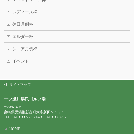
レディース杯
休日月例杯
エルダー杯
シニア月例杯
イベント
サイトマップ
一ツ瀬川県民ゴルフ場
〒889-1406
宮崎県児湯郡新富町大字新田２５９１
TEL : 0983-
33-5585 / FAX : 0983-33-3232
HOME