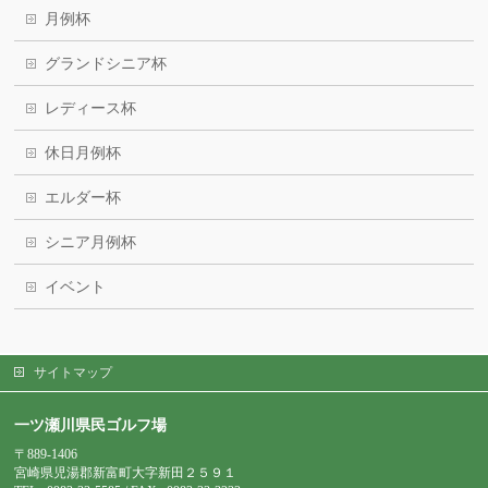
月例杯
グランドシニア杯
レディース杯
休日月例杯
エルダー杯
シニア月例杯
イベント
サイトマップ
一ツ瀬川県民ゴルフ場
〒889-1406
宮崎県児湯郡新富町大字新田２５９１