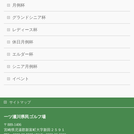
月例杯
グランドシニア杯
レディース杯
休日月例杯
エルダー杯
シニア月例杯
イベント
サイトマップ
一ツ瀬川県民ゴルフ場
〒889-1406
宮崎県児湯郡新富町大字新田２５９１