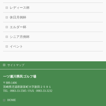
レディース杯
休日月例杯
エルダー杯
シニア月例杯
イベント
サイトマップ
一ツ瀬川県民ゴルフ場
〒889-1406
宮崎県児湯郡新富町大字新田２５９１
TEL : 0983-
33-5585 / FAX : 0983-33-3232
HOME