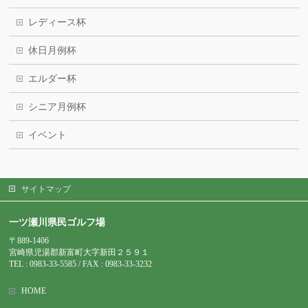
レディース杯
休日月例杯
エルダー杯
シニア月例杯
イベント
サイトマップ
一ツ瀬川県民ゴルフ場
〒889-1406
宮崎県児湯郡新富町大字新田２５９１
TEL : 0983-
33-5585 / FAX : 0983-33-3232
HOME