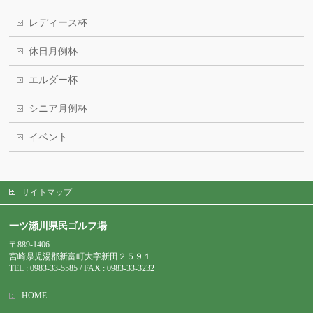
レディース杯
休日月例杯
エルダー杯
シニア月例杯
イベント
サイトマップ
一ツ瀬川県民ゴルフ場
〒889-1406
宮崎県児湯郡新富町大字新田２５９１
TEL : 0983-
33-5585 / FAX : 0983-33-3232
HOME