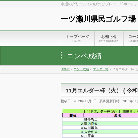
水辺のグリーンでのびのびプレー！18ホール
一ツ瀬川県民ゴルフ場
トップページ
お知らせ
コー
HOME
Information
Cour
コンペ成績
HOME
»
コンペ成績
»
エルダー杯
»
11月エルダー杯（火
11月エルダー杯（火） ( 令和
投稿日 : 2019年11月5日
最終更新日時 : 2019年1