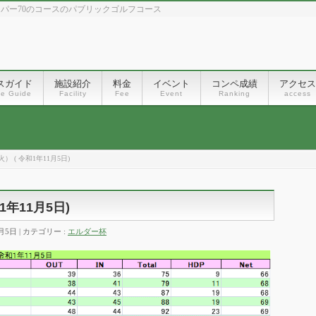
、パー70のコースのパブリックゴルフコース
スガイド
施設紹介
料金
イベント
コンペ成績
アクセス
se Guide
Facility
Fee
Event
Ranking
access
） ( 令和1年11月5日)
1年11月5日)
1月5日
カテゴリー :
エルダー杯