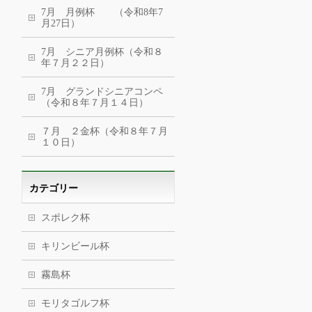
7月 月例杯 （令和8年7
月27日）
7月 シニア月例杯（令和８
年７月２２日）
7月 グランドシニアコンペ
（令和８年７月１４日）
７月 ２金杯（令和８年７月
１０日）
カテゴリー
スポレク杯
キリンビール杯
霧島杯
モリタゴルフ杯