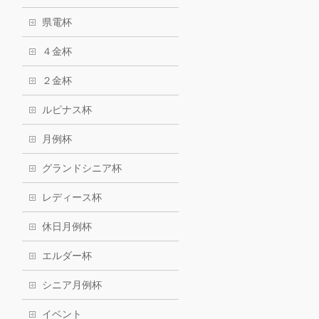
県電杯
４金杯
２金杯
ルピナス杯
月例杯
グランドシニア杯
レディース杯
休日月例杯
エルダー杯
シニア月例杯
イベント