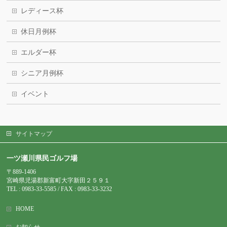
レディース杯
休日月例杯
エルダー杯
シニア月例杯
イベント
サイトマップ
一ツ瀬川県民ゴルフ場
〒889-1406
宮崎県児湯郡新富町大字新田２５９１
TEL : 0983-
33-5585 / FAX : 0983-33-3232
HOME
お知らせ