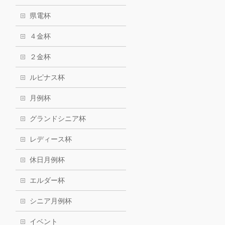
県電杯
４金杯
２金杯
ルピナス杯
月例杯
グランドシニア杯
レディース杯
休日月例杯
エルダー杯
シニア月例杯
イベント