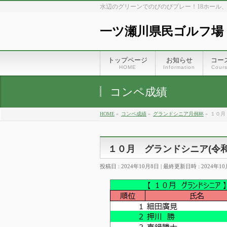
水辺のグリーンでのびのびプレー！18ホール
一ツ瀬川県民ゴルフ場
トップページ
お知らせ
コー
HOME
Information
Cour
コンペ成績
HOME
»
コンペ成績
»
グランドシニア月例杯
»
１０月
１０月 グランドシニア(令和6
投稿日 : 2024年10月8日
最終更新日時 : 2024年1