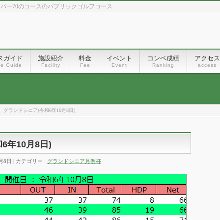
、パー70のコースのパブリックゴルフコース
スガイド
施設紹介
料金
イベント
コンペ成績
アクセス
se Guide
Facility
Fee
Event
Ranking
access
 グランドシニア(令和6年10月8日)
年10月8日)
0月8日
カテゴリー :
グランドシニア月例杯