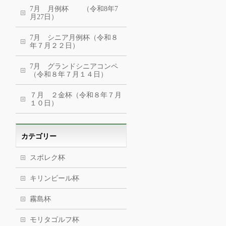
7月 月例杯 （令和8年7
月27日）
7月 シニア月例杯（令和８
年７月２２日）
7月 グランドシニアコンペ
（令和８年７月１４日）
７月 ２金杯（令和８年７月
１０日）
カテゴリー
スポレク杯
キリンビール杯
霧島杯
モリタゴルフ杯