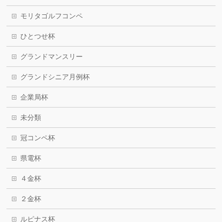
モリタゴルフコンペ
ひとつせ杯
グランドマンスリー
グランドシニア月例杯
企業局杯
未分類
冠コンペ杯
県電杯
４金杯
２金杯
ルピナス杯