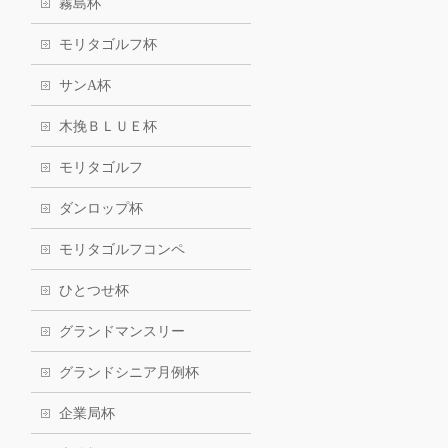
霧島杯
モリタゴルフ杯
サンA杯
木挽ＢＬＵＥ杯
モリタゴルフ
ダンロップ杯
モリタゴルフコンペ
ひとつせ杯
グランドマンスリー
グランドシニア月例杯
企業局杯