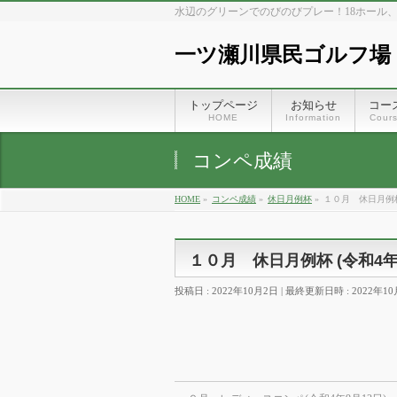
水辺のグリーンでのびのびプレー！18ホール
一ツ瀬川県民ゴルフ場
トップページ
お知らせ
コー
HOME
Information
Cour
コンペ成績
HOME
»
コンペ成績
»
休日月例杯
»
１０月 休日月例杯 
１０月 休日月例杯 (令和4年
投稿日 : 2022年10月2日
最終更新日時 : 2022年1