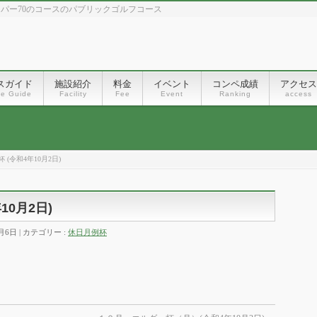
、パー70のコースのパブリックゴルフコース
スガイド
施設紹介
料金
イベント
コンペ成績
アクセス
se Guide
Facility
Fee
Event
Ranking
access
(令和4年10月2日)
10月2日)
0月6日
カテゴリー :
休日月例杯