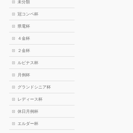
未分類
冠コンペ杯
県電杯
４金杯
２金杯
ルピナス杯
月例杯
グランドシニア杯
レディース杯
休日月例杯
エルダー杯