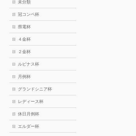
未分類
冠コンペ杯
県電杯
４金杯
２金杯
ルピナス杯
月例杯
グランドシニア杯
レディース杯
休日月例杯
エルダー杯