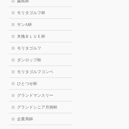
霧島杯
モリタゴルフ杯
サンA杯
木挽ＢＬＵＥ杯
モリタゴルフ
ダンロップ杯
モリタゴルフコンペ
ひとつせ杯
グランドマンスリー
グランドシニア月例杯
企業局杯