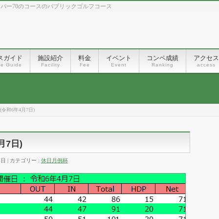
、パー70のコースのパブリックゴルフコース
スガイド
施設紹介
料金
イベント
コンペ成績
アクセス
se Guide
Facility
Fee
Event
Ranking
access
令和6年4月7日)
月7日)
7日
カテゴリー :
休日月例杯