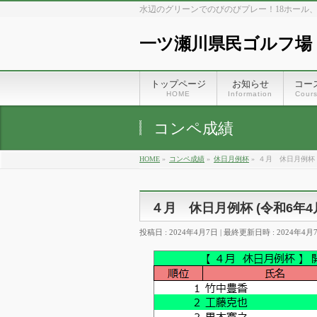
水辺のグリーンでのびのびプレー！18ホール
一ツ瀬川県民ゴルフ場
トップページ
お知らせ
コー
HOME
Information
Cour
コンペ成績
HOME
»
コンペ成績
»
休日月例杯
»
４月 休日月例杯 (
４月 休日月例杯 (令和6年4
投稿日 : 2024年4月7日
最終更新日時 : 2024年4月