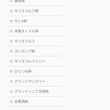
霧島杯
モリタゴルフ杯
サンA杯
木挽ＢＬＵＥ杯
モリタゴルフ
ダンロップ杯
モリタゴルフコンペ
ひとつせ杯
グランドマンスリー
グランドシニア月例杯
企業局杯