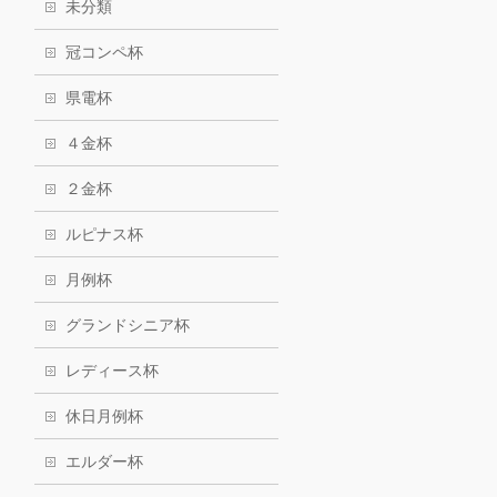
未分類
冠コンペ杯
県電杯
４金杯
２金杯
ルピナス杯
月例杯
グランドシニア杯
レディース杯
休日月例杯
エルダー杯