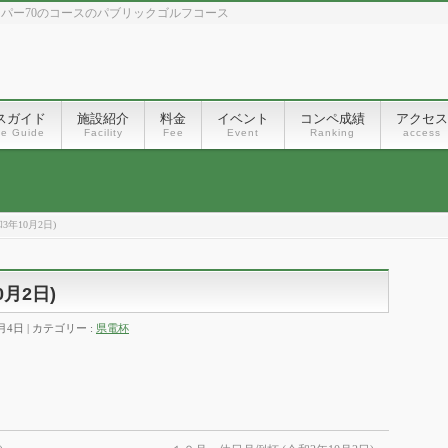
、パー70のコースのパブリックゴルフコース
スガイド
施設紹介
料金
イベント
コンペ成績
アクセス
se Guide
Facility
Fee
Event
Ranking
access
3年10月2日)
月2日)
0月4日
カテゴリー :
県電杯