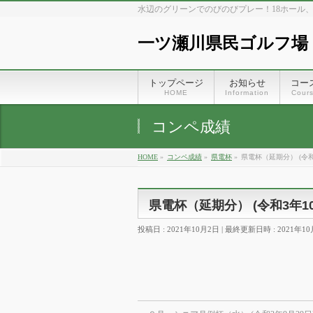
水辺のグリーンでのびのびプレー！18ホール
一ツ瀬川県民ゴルフ場
トップページ
お知らせ
コー
HOME
Information
Cour
コンペ成績
HOME
»
コンペ成績
»
県電杯
»
県電杯（延期分） (令和
県電杯（延期分） (令和3年10
投稿日 : 2021年10月2日
最終更新日時 : 2021年1