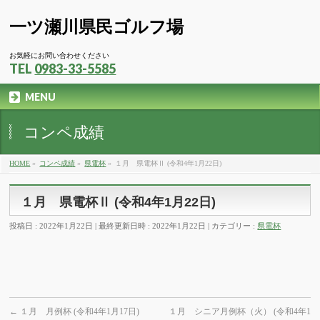
一ツ瀬川県民ゴルフ場
お気軽にお問い合わせください
TEL
0983-33-5585
MENU
コンペ成績
HOME
»
コンペ成績
»
県電杯
»
１月 県電杯Ⅱ (令和4年1月22日)
１月 県電杯Ⅱ (令和4年1月22日)
投稿日 : 2022年1月22日
最終更新日時 : 2022年1月22日
カテゴリー :
県電杯
←
１月 月例杯 (令和4年1月17日)
１月 シニア月例杯（火） (令和4年1