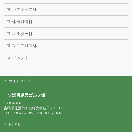
レディース杯
休日月例杯
エルダー杯
シニア月例杯
イベント
サイトマップ
一ツ瀬川県民ゴルフ場
〒889-1406
宮崎県児湯郡新富町大字新田２５９１
TEL : 0983-
33-5585 / FAX : 0983-33-3232
HOME