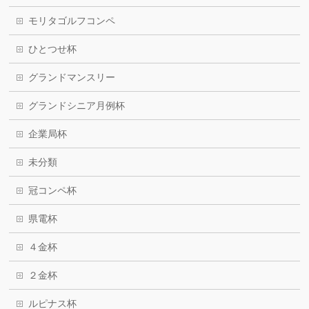
モリタゴルフコンペ
ひとつせ杯
グランドマンスリー
グランドシニア月例杯
企業局杯
未分類
冠コンペ杯
県電杯
４金杯
２金杯
ルピナス杯