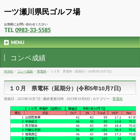
一ツ瀬川県民ゴルフ場
お気軽にお問い合わせください
TEL
0983-33-5585
MENU
コンペ成績
HOME
»
コンペ成績
»
県電杯
»
１０月 県電杯（延期分）(令和5年10月7日)
１０月 県電杯（延期分）(令和5年10月7日)
投稿日 : 2023年10月7日
最終更新日時 : 2023年10月8日
カテゴリー :
県電杯