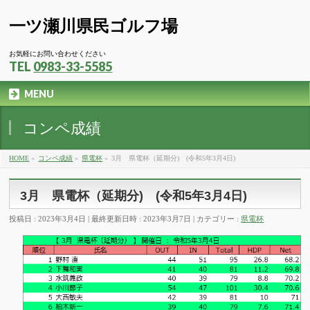
一ツ瀬川県民ゴルフ場
お気軽にお問い合わせください
TEL
0983-33-5585
MENU
コンペ成績
HOME
»
コンペ成績
»
県電杯
»
3月 県電杯（延期分) (令和5年3月4日)
3月 県電杯（延期分) (令和5年3月4日)
投稿日 : 2023年3月4日
最終更新日時 : 2023年3月7日
カテゴリー :
県電杯