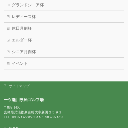
グランドシニア杯
レディース杯
休日月例杯
エルダー杯
シニア月例杯
イベント
サイトマップ
一ツ瀬川県民ゴルフ場
〒889-1406
宮崎県児湯郡新富町大字新田２５９１
TEL : 0983-
33-5585 / FAX : 0983-33-3232