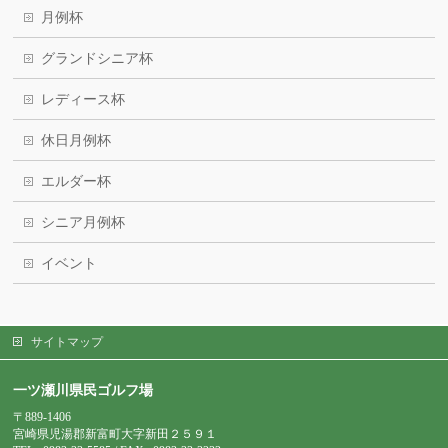
月例杯
グランドシニア杯
レディース杯
休日月例杯
エルダー杯
シニア月例杯
イベント
サイトマップ
一ツ瀬川県民ゴルフ場
〒889-1406
宮崎県児湯郡新富町大字新田２５９１