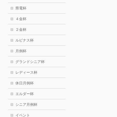
県電杯
４金杯
２金杯
ルピナス杯
月例杯
グランドシニア杯
レディース杯
休日月例杯
エルダー杯
シニア月例杯
イベント