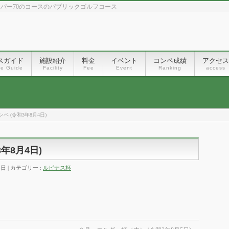
、パー70のコースのパブリックゴルフコース
スガイド
施設紹介
料金
イベント
コンペ成績
アクセス
se Guide
Facility
Fee
Event
Ranking
access
 (令和3年8月4日)
年8月4日)
5日
カテゴリー :
ルピナス杯