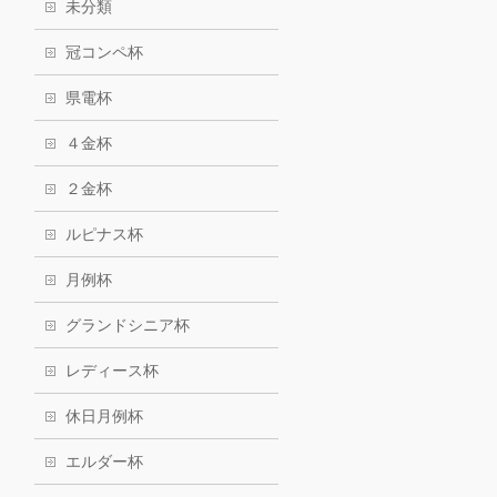
未分類
冠コンペ杯
県電杯
４金杯
２金杯
ルピナス杯
月例杯
グランドシニア杯
レディース杯
休日月例杯
エルダー杯