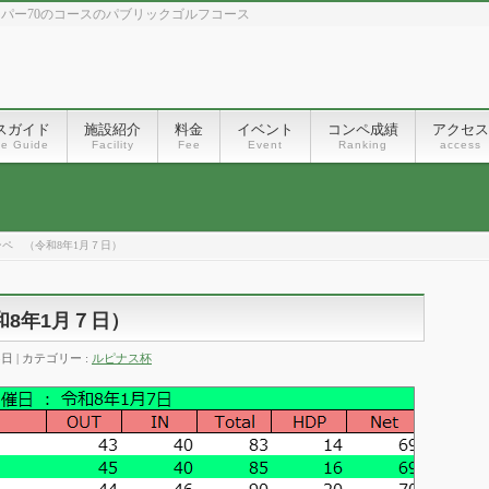
、パー70のコースのパブリックゴルフコース
スガイド
施設紹介
料金
イベント
コンペ成績
アクセス
se Guide
Facility
Fee
Event
Ranking
access
ンペ （令和8年1月７日）
和8年1月７日）
8日
カテゴリー :
ルピナス杯