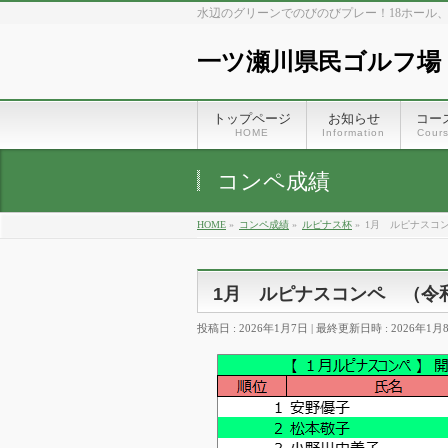
水辺のグリーンでのびのびプレー！18ホール
一ツ瀬川県民ゴルフ場
トップページ
お知らせ
コー
HOME
Information
Cour
コンペ成績
HOME
»
コンペ成績
»
ルピナス杯
»
1月 ルピナスコ
1月 ルピナスコンペ （令
投稿日 : 2026年1月7日
最終更新日時 : 2026年1月