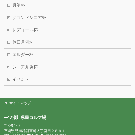
月例杯
グランドシニア杯
レディース杯
休日月例杯
エルダー杯
シニア月例杯
イベント
サイトマップ
一ツ瀬川県民ゴルフ場
〒889-1406
宮崎県児湯郡新富町大字新田２５９１