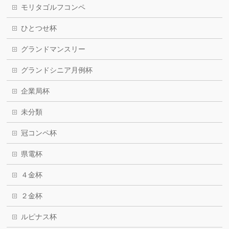
モリタゴルフコンペ
ひとつせ杯
グランドマンスリー
グランドシニア月例杯
企業局杯
未分類
冠コンペ杯
県電杯
４金杯
２金杯
ルピナス杯