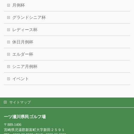
月例杯
グランドシニア杯
レディース杯
休日月例杯
エルダー杯
シニア月例杯
イベント
サイトマップ
一ツ瀬川県民ゴルフ場
〒889-1406
宮崎県児湯郡新富町大字新田２５９１