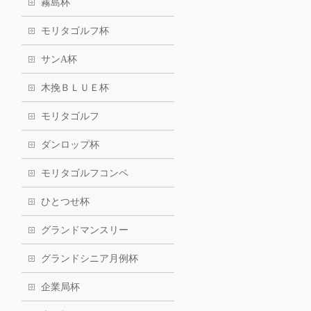
霧島杯
モリタゴルフ杯
サンA杯
木挽ＢＬＵＥ杯
モリタゴルフ
ダンロップ杯
モリタゴルフコンペ
ひとつせ杯
グランドマンスリー
グランドシニア月例杯
企業局杯