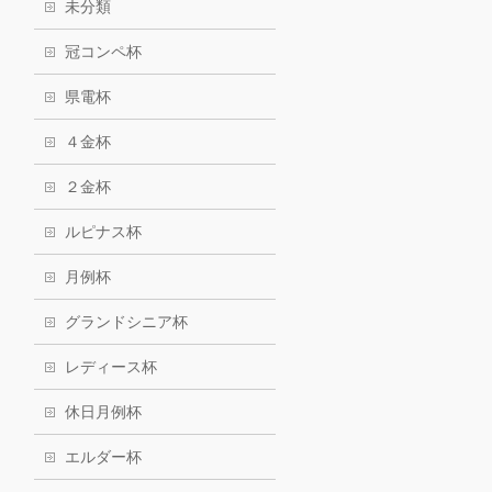
未分類
冠コンペ杯
県電杯
４金杯
２金杯
ルピナス杯
月例杯
グランドシニア杯
レディース杯
休日月例杯
エルダー杯