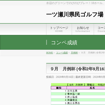
水辺のグリーンでのびのびプレー！18ホール
一ツ瀬川県民ゴルフ場
トップページ
お知らせ
コー
HOME
Information
Cour
コンペ成績
HOME
»
コンペ成績
»
月例杯
»
９月 月例杯 (令和2年9
９月 月例杯 (令和2年9月16
投稿日 : 2020年9月16日
最終更新日時 : 2020年9