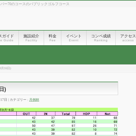
、パー70のコースのパブリックゴルフコース
スガイド
施設紹介
料金
イベント
コンペ成績
アクセス
se Guide
Facility
Fee
Event
Ranking
access
月16日)
日)
月17日
カテゴリー :
月例杯