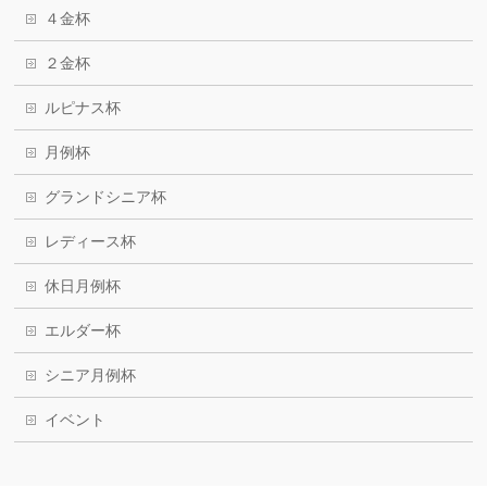
４金杯
２金杯
ルピナス杯
月例杯
グランドシニア杯
レディース杯
休日月例杯
エルダー杯
シニア月例杯
イベント