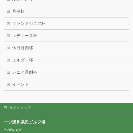
月例杯
グランドシニア杯
レディース杯
休日月例杯
エルダー杯
シニア月例杯
イベント
サイトマップ
一ツ瀬川県民ゴルフ場
〒889-1406