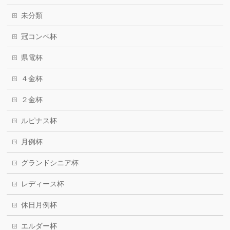
未分類
冠コンペ杯
県電杯
４金杯
２金杯
ルピナス杯
月例杯
グランドシニア杯
レディース杯
休日月例杯
エルダー杯