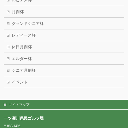
ルピナス杯
月例杯
グランドシニア杯
レディース杯
休日月例杯
エルダー杯
シニア月例杯
イベント
サイトマップ
一ツ瀬川県民ゴルフ場
〒889-1406