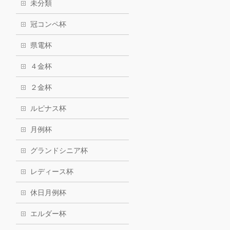
未分類
冠コンペ杯
県電杯
４金杯
２金杯
ルピナス杯
月例杯
グランドシニア杯
レディース杯
休日月例杯
エルダー杯