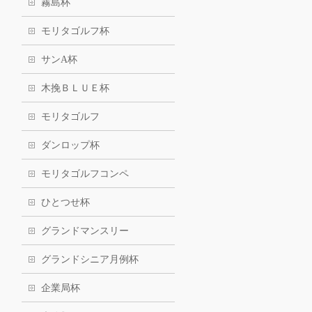
霧島杯
モリタゴルフ杯
サンA杯
木挽ＢＬＵＥ杯
モリタゴルフ
ダンロップ杯
モリタゴルフコンペ
ひとつせ杯
グランドマンスリー
グランドシニア月例杯
企業局杯