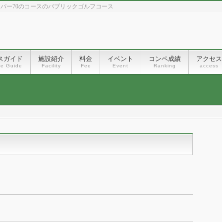
、パー70のコースのパブリックゴルフコース
スガイド
施設紹介
料金
イベント
コンペ成績
アクセス
se Guide
Facility
Fee
Event
Ranking
access