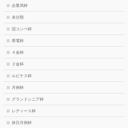
企業局杯
未分類
冠コンペ杯
県電杯
４金杯
２金杯
ルピナス杯
月例杯
グランドシニア杯
レディース杯
休日月例杯