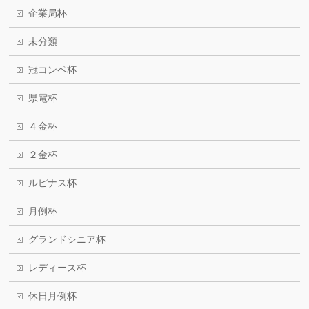
企業局杯
未分類
冠コンペ杯
県電杯
４金杯
２金杯
ルピナス杯
月例杯
グランドシニア杯
レディース杯
休日月例杯