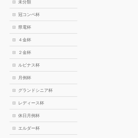
未分類
冠コンペ杯
県電杯
４金杯
２金杯
ルピナス杯
月例杯
グランドシニア杯
レディース杯
休日月例杯
エルダー杯