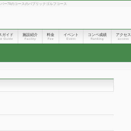
、パー70のコースのパブリックゴルフコース
スガイド
施設紹介
料金
イベント
コンペ成績
アクセス
se Guide
Facility
Fee
Event
Ranking
access
）
）