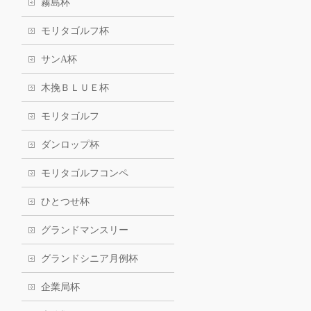
霧島杯
モリタゴルフ杯
サンA杯
木挽ＢＬＵＥ杯
モリタゴルフ
ダンロップ杯
モリタゴルフコンペ
ひとつせ杯
グランドマンスリー
グランドシニア月例杯
企業局杯