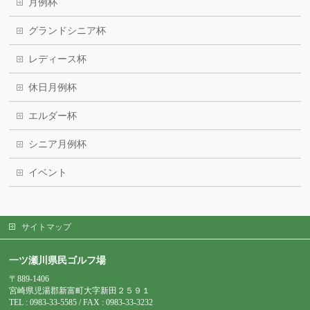
月例杯
グランドシニア杯
レディース杯
休日月例杯
エルダー杯
シニア月例杯
イベント
サイトマップ
一ツ瀬川県民ゴルフ場
〒889-1406
宮崎県児湯郡新富町大字新田２５９１
TEL : 0983-
33-5585 / FAX : 0983-33-3232