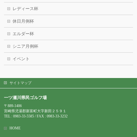
レディース杯
休日月例杯
エルダー杯
シニア月例杯
イベント
サイトマップ
一ツ瀬川県民ゴルフ場
〒889-1406
宮崎県児湯郡新富町大字新田２５９１
TEL : 0983-
33-5585 / FAX : 0983-33-3232
HOME