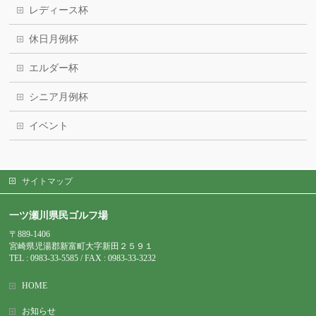
レディース杯
休日月例杯
エルダー杯
シニア月例杯
イベント
サイトマップ
一ツ瀬川県民ゴルフ場
〒889-1406
宮崎県児湯郡新富町大字新田２５９１
TEL : 0983-
33-5585 / FAX : 0983-33-3232
HOME
お知らせ