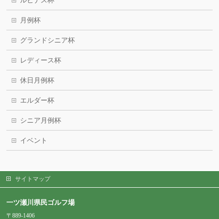
ルピナス杯
月例杯
グランドシニア杯
レディース杯
休日月例杯
エルダー杯
シニア月例杯
イベント
サイトマップ
一ツ瀬川県民ゴルフ場
〒889-1406