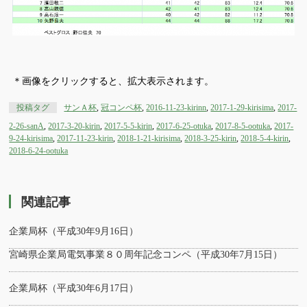
＊画像をクリックすると、拡大表示されます。
投稿タグ
サンＡ杯
,
冠コンペ杯
,
2016-11-23-kirinn
,
2017-1-29-kirisima
,
2017-
2-26-sanA
,
2017-3-20-kirin
,
2017-5-5-kirin
,
2017-6-25-otuka
,
2017-8-5-ootuka
,
2017-
9-24-kirisima
,
2017-11-23-kirin
,
2018-1-21-kirisima
,
2018-3-25-kirin
,
2018-5-4-kirin
,
2018-6-24-ootuka
関連記事
企業局杯（平成30年9月16日）
宮崎県企業局電気事業８０周年記念コンペ（平成30年7月15日）
企業局杯（平成30年6月17日）