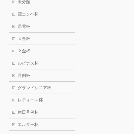
未分類
冠コンペ杯
県電杯
４金杯
２金杯
ルピナス杯
月例杯
グランドシニア杯
レディース杯
休日月例杯
エルダー杯