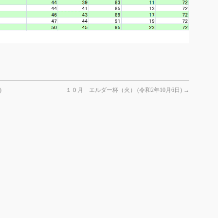
)
１０月 エルダー杯（火） (令和2年10月6日)
→