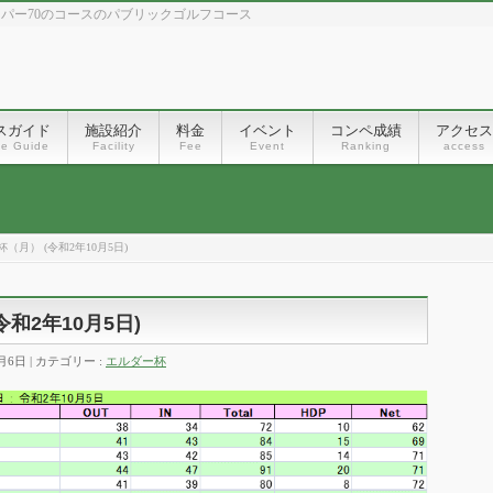
、パー70のコースのパブリックゴルフコース
スガイド
施設紹介
料金
イベント
コンペ成績
アクセス
se Guide
Facility
Fee
Event
Ranking
access
月） (令和2年10月5日)
和2年10月5日)
0月6日
カテゴリー :
エルダー杯