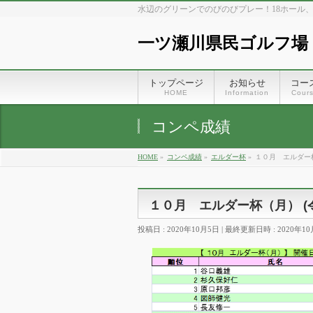
水辺のグリーンでのびのびプレー！18ホール
一ツ瀬川県民ゴルフ場
トップページ
お知らせ
コー
HOME
Information
Cour
コンペ成績
HOME
»
コンペ成績
»
エルダー杯
»
１０月 エルダー杯（
１０月 エルダー杯（月） (令
投稿日 : 2020年10月5日
最終更新日時 : 2020年1