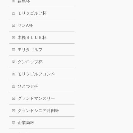
霧島杯
モリタゴルフ杯
サンA杯
木挽ＢＬＵＥ杯
モリタゴルフ
ダンロップ杯
モリタゴルフコンペ
ひとつせ杯
グランドマンスリー
グランドシニア月例杯
企業局杯