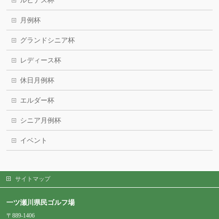
ルピナス杯
月例杯
グランドシニア杯
レディース杯
休日月例杯
エルダー杯
シニア月例杯
イベント
サイトマップ
一ツ瀬川県民ゴルフ場
〒889-1406